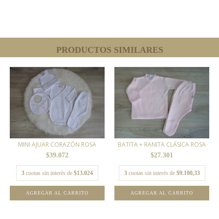
PRODUCTOS SIMILARES
MINI AJUAR CORAZÓN ROSA
BATITA + RANITA CLÁSICA ROSA
$39.072
$27.301
3
cuotas sin interés de
$13.024
3
cuotas sin interés de
$9.100,33
AGREGAR AL CARRITO
AGREGAR AL CARRITO