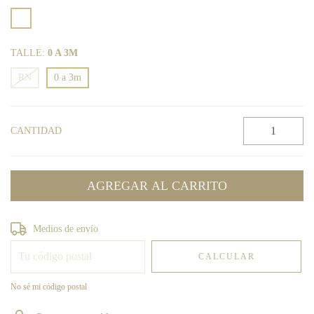
TALLE:
0 A 3M
RN
0 a 3m
CANTIDAD
Entregas para el CP:
CAMBIAR CP
Medios de envío
CALCULAR
No sé mi código postal