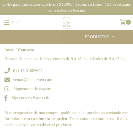
Envíos gratis para compras superiores a $ 130000 - 3 cuotas sin interés - 10% de descuento
con transferencia bancaria
MENÚ
0
PRODUCTOS
Inicio
/
Contacto
Horario de atencion: lunes a viernes de 9 a 18 hs - sabados de 9 a 13 hs
011 15 51085697
ventas@bichi-web.com
Siguenos en Instagram
Siguenos en Facebook
Si te arrepentiste de una compra, podés pedir la cancelación enviando este
formulario
con tu número de orden.
Tenés como máximo hasta 10 días
corridos desde que recibiste el producto.