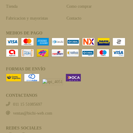
Tienda
Como comprar
Fabricacion y mayoristas
Contacto
MEDIOS DE PAGO
FORMAS DE ENVÍO
CONTACTANOS
011 15 51085697
ventas@bichi-web.com
REDES SOCIALES