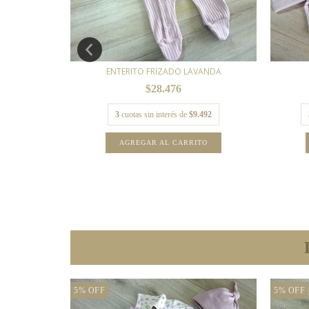
AQUA" CRUDO
ENTERITO FRIZADO LAVANDA
4
$28.476
04,67
3
cuotas sin interés de
$9.492
TO
AGREGAR AL CARRITO
NUEVO
5
%
OFF
5
%
OFF