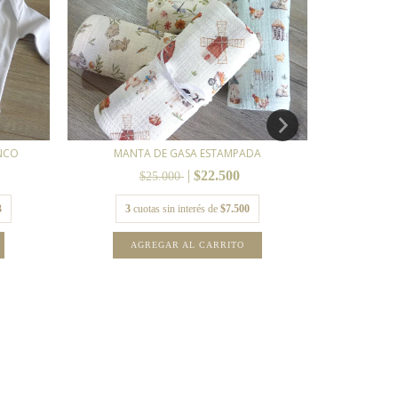
MANTA 
ANCO
MANTA DE GASA ESTAMPADA
$22.500
$25.000
3
cu
3
3
cuotas sin interés de
$7.500
A
AGREGAR AL CARRITO