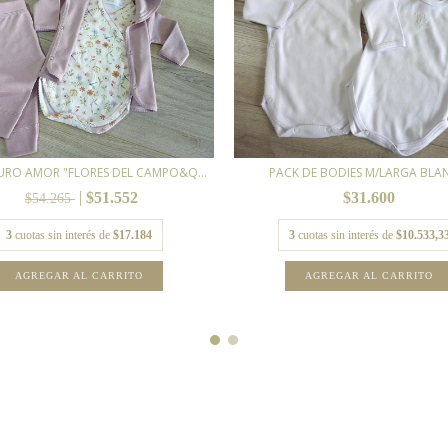
URO AMOR "FLORES DEL CAMPO&Q...
PACK DE BODIES M/LARGA BL
$51.552
$31.600
$54.265
3
cuotas sin interés de
$17.184
3
cuotas sin interés de
$10.533,3
AGREGAR AL CARRITO
AGREGAR AL CARRITO