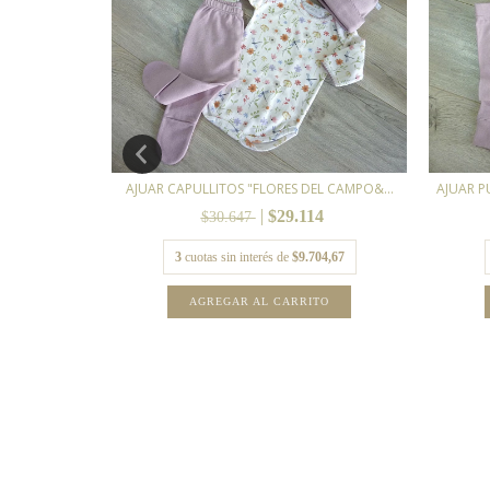
LANCO-CRUDO
AJUAR CAPULLITOS "FLORES DEL CAMPO&...
AJUAR P
$29.114
$30.647
45,33
3
cuotas sin interés de
$9.704,67
TO
AGREGAR AL CARRITO