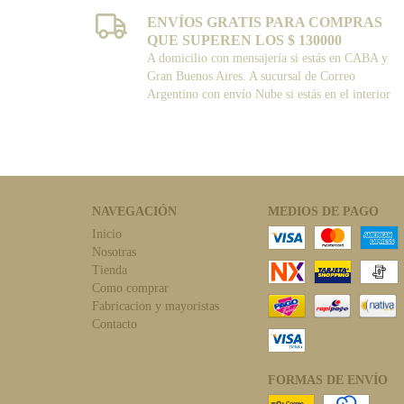
ENVÍOS GRATIS PARA COMPRAS
QUE SUPEREN LOS $ 130000
A domicilio con mensajería si estás en CABA y
Gran Buenos Aires. A sucursal de Correo
Argentino con envío Nube si estás en el interior
NAVEGACIÓN
MEDIOS DE PAGO
Inicio
Nosotras
Tienda
Como comprar
Fabricacion y mayoristas
Contacto
FORMAS DE ENVÍO