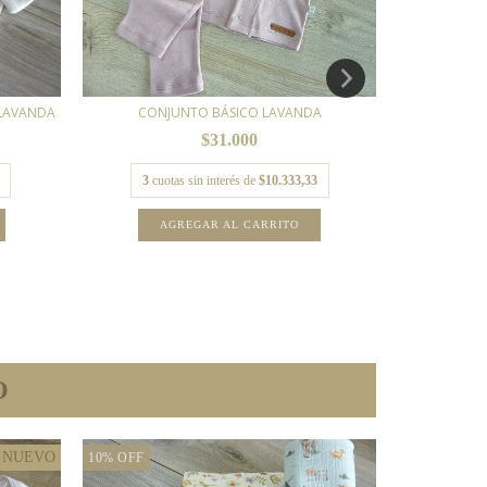
 LAVANDA
CONJUNTO BÁSICO LAVANDA
CO
$31.000
3
cuotas sin interés de
$10.333,33
3
cuo
AGREGAR AL CARRITO
A
O
NUEVO
10
%
OFF
10
%
OFF