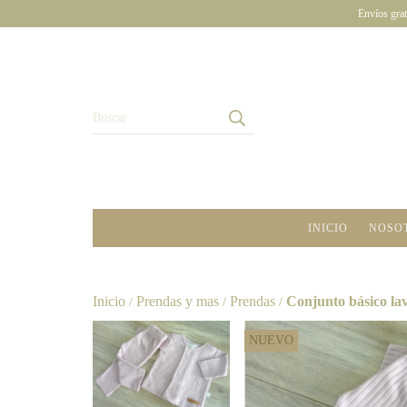
Envíos grat
INICIO
NOSO
Inicio
Prendas y mas
Prendas
Conjunto básico la
/
/
/
NUEVO