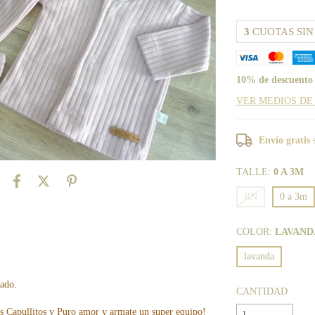
3
CUOTAS SIN
10% de descuento
VER MEDIOS DE
Envío gratis
TALLE:
0 A 3M
RN
0 a 3m
COLOR:
LAVAND
lavanda
zado.
CANTIDAD
es Capullitos y Puro amor y armate un super equipo!