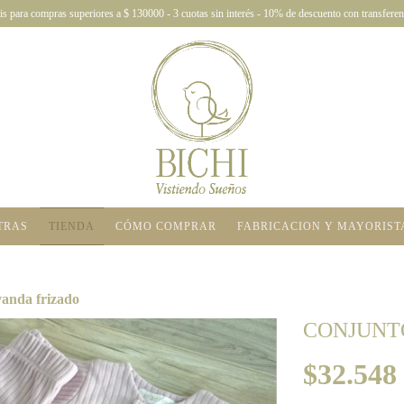
is para compras superiores a $ 130000 - 3 cuotas sin interés - 10% de descuento con transferen
TRAS
TIENDA
CÓMO COMPRAR
FABRICACION Y MAYORIST
vanda frizado
CONJUNT
$32.548