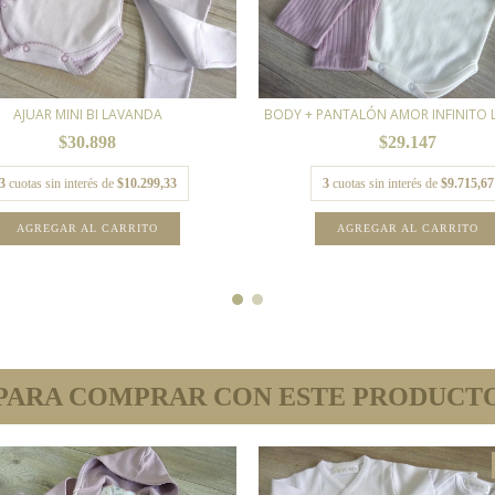
AJUAR MINI BI LAVANDA
BODY + PANTALÓN AMOR INFINITO
$30.898
$29.147
3
cuotas sin interés de
$10.299,33
3
cuotas sin interés de
$9.715,67
AGREGAR AL CARRITO
AGREGAR AL CARRITO
PARA COMPRAR CON ESTE PRODUCT