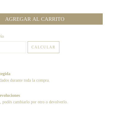
:
CAMBIAR CP
vío
CALCULAR
tegida
dados durante toda la compra.
evoluciones
a, podés cambiarlo por otro o devolverlo.