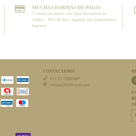
MUCHAS FORMAS DE PAGO!
3 cuotas sin interés con todas las tarjetas de
crédito - 10% de desc. pagando por transferencia
bancaria
CONTACTANOS
R
011 15 51085697
ventas@bichi-web.com
E
R
N