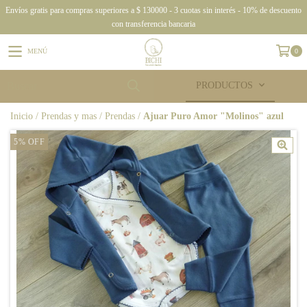
Envíos gratis para compras superiores a $ 130000 - 3 cuotas sin interés - 10% de descuento
con transferencia bancaria
MENÚ
0
PRODUCTOS
Inicio
/
Prendas y mas
/
Prendas
/
Ajuar Puro Amor "Molinos" azul
5
%
OFF