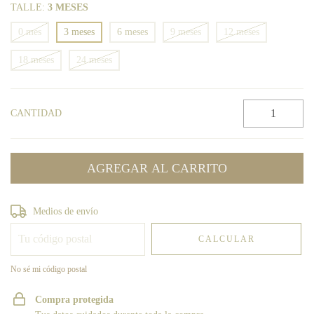
TALLE:
3 MESES
0 mes
3 meses
6 meses
9 meses
12 meses
18 meses
24 meses
CANTIDAD
Entregas para el CP:
CAMBIAR CP
Medios de envío
CALCULAR
No sé mi código postal
Compra protegida