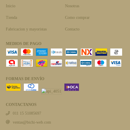
Inicio
Nosotras
Tienda
Como comprar
Fabricacion y mayoristas
Contacto
MEDIOS DE PAGO
FORMAS DE ENVÍO
CONTACTANOS
011 15 51085697
ventas@bichi-web.com