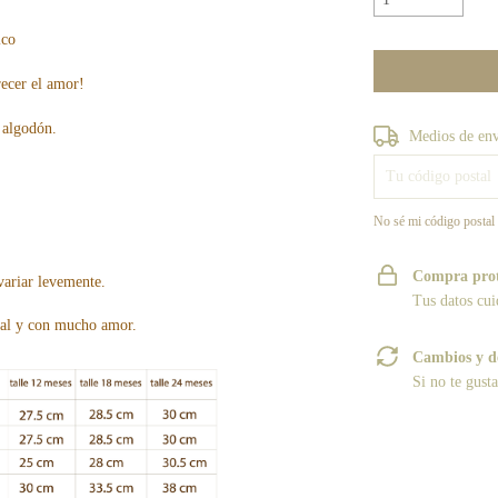
ico
recer el amor!
 algodón.
Entregas para el CP
Medios de en
No sé mi código postal
Compra pro
variar levemente.
Tus datos cui
nal y con mucho amor.
Cambios y d
Si no te gust