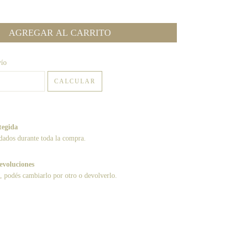
:
CAMBIAR CP
vío
CALCULAR
tegida
dados durante toda la compra.
evoluciones
a, podés cambiarlo por otro o devolverlo.