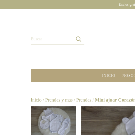
Envíos grat
INICIO
NOSO
Inicio
Prendas y mas
Prendas
Mini ajuar Corazón
/
/
/