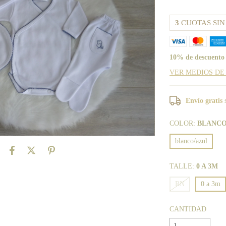
3
CUOTAS SIN
10% de descuento
VER MEDIOS DE
Envío gratis
COLOR:
BLANCO
blanco/azul
TALLE:
0 A 3M
RN
0 a 3m
CANTIDAD