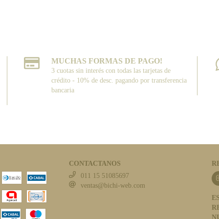
MUCHAS FORMAS DE PAGO!
3 cuotas sin interés con todas las tarjetas de
crédito - 10% de desc. pagando por transferencia
bancaria
CONTACTANOS
R
011 15 51085697
ventas@bichi-web.com
E
R
N