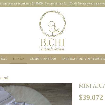
is para compras superiores a $ 130000 - 3 cuotas sin interés - 10% de descuento con transferen
TRAS
TIENDA
CÓMO COMPRAR
FABRICACION Y MAYORIST
 azul
MINI AJ
$39.072