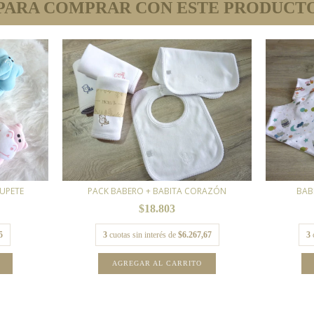
PARA COMPRAR CON ESTE PRODUCT
UPETE
PACK BABERO + BABITA CORAZÓN
BAB
$18.803
5
3
cuotas sin interés de
$6.267,67
3
AGREGAR AL CARRITO