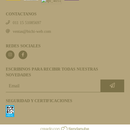
CONTACTANOS
011 15 51085697
ventas@bichi-web.com
REDES SOCIALES
ESCRIBINOS PARA RECIBIR TODAS NUESTRAS
NOVEDADES
SEGURIDAD Y CERTIFICACIONES