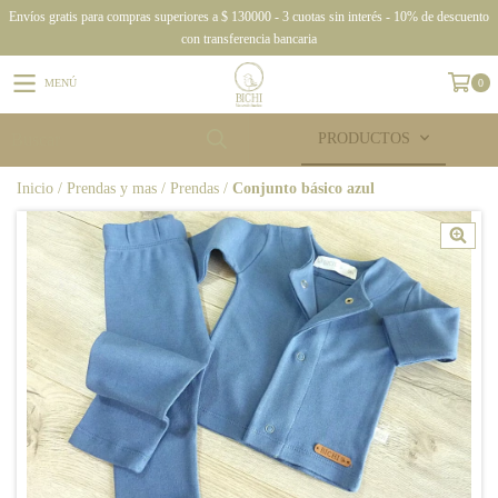
Envíos gratis para compras superiores a $ 130000 - 3 cuotas sin interés - 10% de descuento
con transferencia bancaria
MENÚ
0
PRODUCTOS
Inicio
/
Prendas y mas
/
Prendas
/
Conjunto básico azul