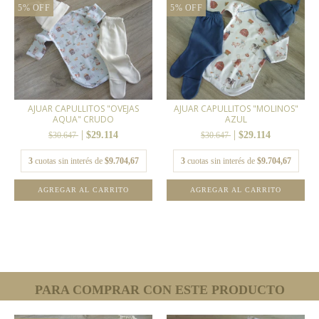
5
%
OFF
5
%
OFF
AJUAR CAPULLITOS "OVEJAS
AJUAR CAPULLITOS "MOLINOS"
AQUA" CRUDO
AZUL
$29.114
$29.114
$30.647
$30.647
3
cuotas sin interés de
$9.704,67
3
cuotas sin interés de
$9.704,67
AGREGAR AL CARRITO
AGREGAR AL CARRITO
PARA COMPRAR CON ESTE PRODUCTO