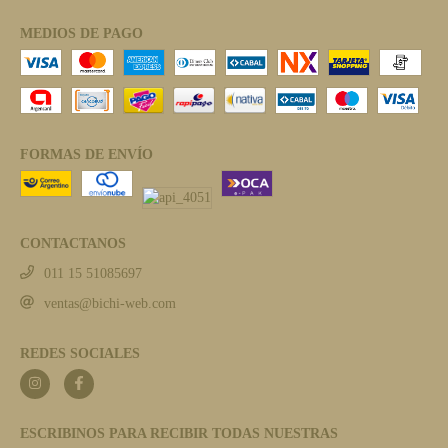
MEDIOS DE PAGO
FORMAS DE ENVÍO
CONTACTANOS
011 15 51085697
ventas@bichi-web.com
REDES SOCIALES
ESCRIBINOS PARA RECIBIR TODAS NUESTRAS