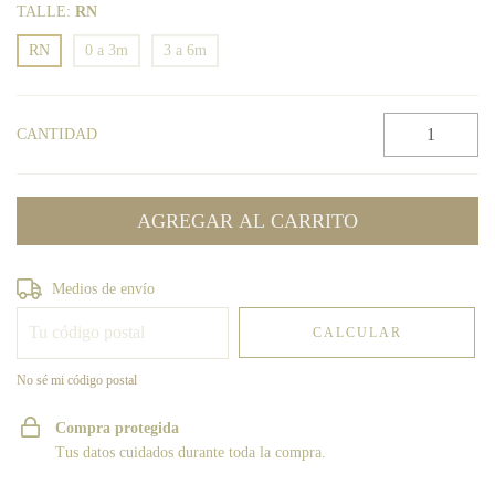
TALLE:
RN
RN
0 a 3m
3 a 6m
CANTIDAD
Entregas para el CP:
CAMBIAR CP
Medios de envío
CALCULAR
No sé mi código postal
Compra protegida
Tus datos cuidados durante toda la compra.