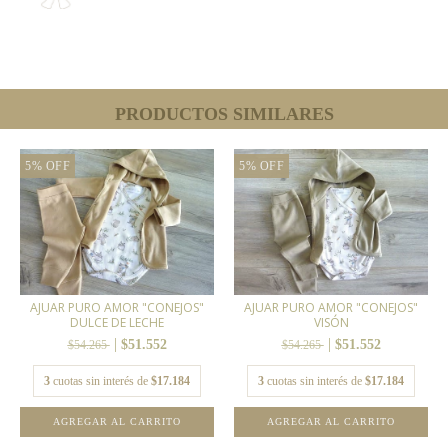
PRODUCTOS SIMILARES
5
%
OFF
5
%
OFF
AJUAR PURO AMOR "CONEJOS"
AJUAR PURO AMOR "CONEJOS"
DULCE DE LECHE
VISÓN
$51.552
$51.552
$54.265
$54.265
3
cuotas sin interés de
$17.184
3
cuotas sin interés de
$17.184
AGREGAR AL CARRITO
AGREGAR AL CARRITO