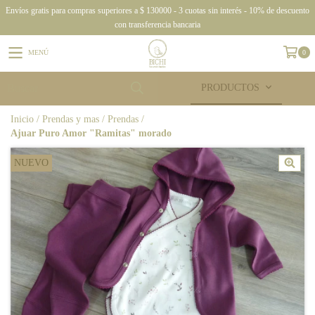
Envíos gratis para compras superiores a $ 130000 - 3 cuotas sin interés - 10% de descuento
con transferencia bancaria
MENÚ
0
PRODUCTOS
Inicio
/
Prendas y mas
/
Prendas
/
Ajuar Puro Amor "Ramitas" morado
NUEVO