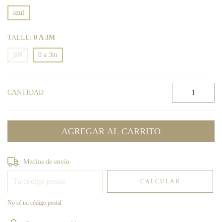
azul
TALLE:
0 A 3M
RN
0 a 3m
CANTIDAD
Entregas para el CP:
CAMBIAR CP
Medios de envío
CALCULAR
No sé mi código postal