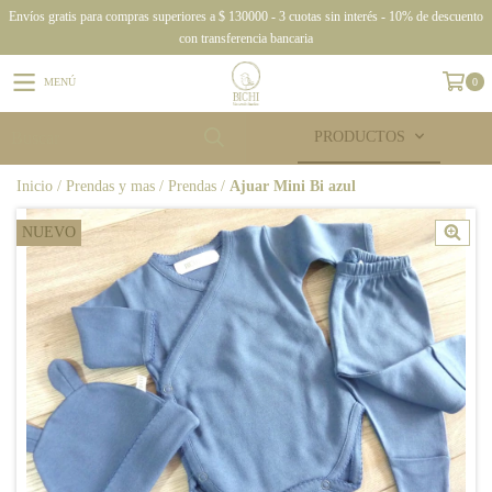
Envíos gratis para compras superiores a $ 130000 - 3 cuotas sin interés - 10% de descuento
con transferencia bancaria
MENÚ
0
PRODUCTOS
Inicio
/
Prendas y mas
/
Prendas
/
Ajuar Mini Bi azul
NUEVO