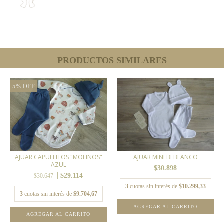
PRODUCTOS SIMILARES
5
%
OFF
AJUAR CAPULLITOS "MOLINOS"
AJUAR MINI BI BLANCO
AZUL
$30.898
$29.114
$30.647
3
cuotas sin interés de
$10.299,33
3
cuotas sin interés de
$9.704,67
AGREGAR AL CARRITO
AGREGAR AL CARRITO