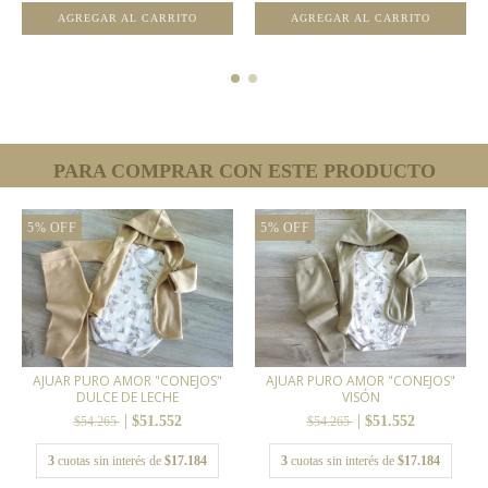
AGREGAR AL CARRITO
AGREGAR AL CARRITO
PARA COMPRAR CON ESTE PRODUCTO
5
%
OFF
5
%
OFF
AJUAR PURO AMOR "CONEJOS"
AJUAR PURO AMOR "CONEJOS"
DULCE DE LECHE
VISÓN
$51.552
$51.552
$54.265
$54.265
3
cuotas sin interés de
$17.184
3
cuotas sin interés de
$17.184