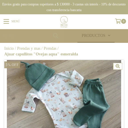
Envíos gratis para compras superiores a $ 130000 - 3 cuotas sin interés - 10% de descuento
con transferencia bancaria
MENÚ
0
PRODUCTOS
Inicio
/
Prendas y mas
/
Prendas
/
Ajuar capullitos "Ovejas aqua" esmeralda
5
%
OFF