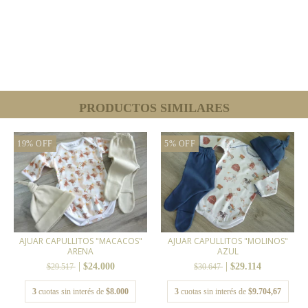
PRODUCTOS SIMILARES
19
%
OFF
5
%
OFF
AJUAR CAPULLITOS "MACACOS"
AJUAR CAPULLITOS "MOLINOS"
ARENA
AZUL
$24.000
$29.114
$29.517
$30.647
3
cuotas sin interés de
$8.000
3
cuotas sin interés de
$9.704,67