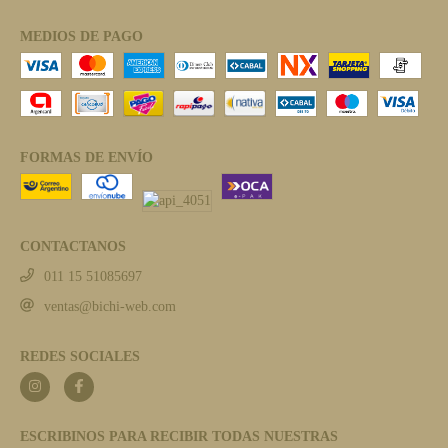
MEDIOS DE PAGO
FORMAS DE ENVÍO
CONTACTANOS
011 15 51085697
ventas@bichi-web.com
REDES SOCIALES
ESCRIBINOS PARA RECIBIR TODAS NUESTRAS