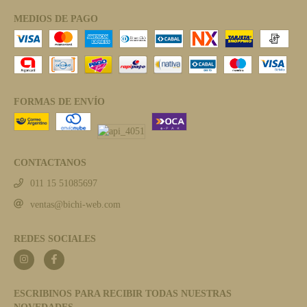
MEDIOS DE PAGO
FORMAS DE ENVÍO
CONTACTANOS
011 15 51085697
ventas@bichi-web.com
REDES SOCIALES
ESCRIBINOS PARA RECIBIR TODAS NUESTRAS