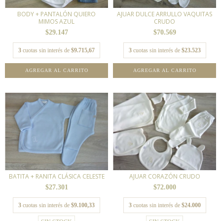
BODY + PANTALÓN QUIERO
AJUAR DULCE ARRULLO VAQUITAS
MIMOS AZUL
CRUDO
$29.147
$70.569
3
cuotas sin interés de
$9.715,67
3
cuotas sin interés de
$23.523
AGREGAR AL CARRITO
AGREGAR AL CARRITO
BATITA + RANITA CLÁSICA CELESTE
AJUAR CORAZÓN CRUDO
$27.301
$72.000
3
cuotas sin interés de
$9.100,33
3
cuotas sin interés de
$24.000