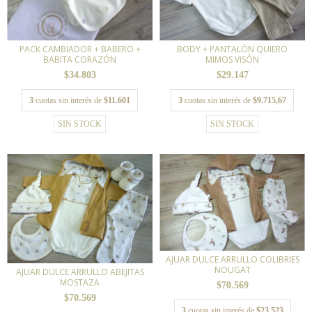
PACK CAMBIADOR + BABERO +
BODY + PANTALÓN QUIERO
BABITA CORAZÓN
MIMOS VISÓN
$34.803
$29.147
3
cuotas sin interés de
$11.601
3
cuotas sin interés de
$9.715,67
SIN STOCK
SIN STOCK
AJUAR DULCE ARRULLO COLIBRIES
NOUGAT
AJUAR DULCE ARRULLO ABEJITAS
MOSTAZA
$70.569
$70.569
3
cuotas sin interés de
$23.523